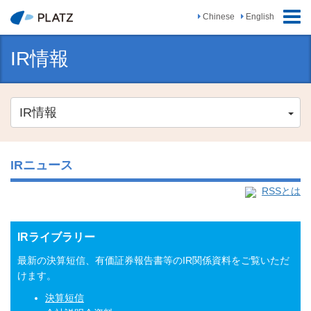
ナ
Chinese
English
ビ
ゲ
IR情報
ー
シ
ョ
ン
IR情報
の
切
替
IRニュース
RSSとは
IRライブラリー
最新の決算短信、有価証券報告書等のIR関係資料をご覧いただ
けます。
決算短信