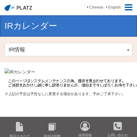
ナ
Chinese
English
ビ
ゲ
IRカレンダー
ー
シ
ョ
ン
IR情報
の
切
替
※上記の予定は予告なしに変更する場合があります。予めご了承下さい。
採用情報
お問い合わせ
製品カタログ
取扱説明書