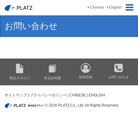
ナ
Chinese
English
ビ
ゲ
お問い合わせ
ー
シ
ョ
ン
の
切
替
採用情報
お問い合わせ
製品カタログ
取扱説明書
サイトマップ
|
プライバシーポリシー
|
CHINESE
|
ENGLISH
© 2026 PLATZ Co., Ltd. All Rights Reserved.