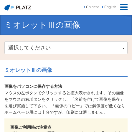
ナ
Chinese
English
ビ
ゲ
ミオレットⅢの画像
ー
シ
ョ
ン
選択してください
の
切
替
ミオレットⅢの画像
画像をパソコンに保存する方法
マウスの左ボタンでクリックすると拡大表示されます。その画像
をマウスの右ボタンをクリックし、「名前を付けて画像を保存」
を選び実施して下さい。 「画像のコピー」では解像度が低くなり
ホームページ用には十分ですが、印刷には適しません。
画像ご利用時の注意点