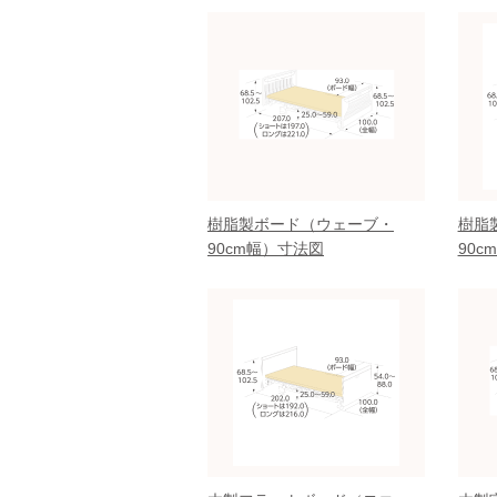
樹脂製ボード（ウェーブ・
樹脂
90cm幅）寸法図
90c