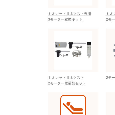
ミオレットⅢネクスト専用
ミオ
3モーター変換キット
2モ
ミオレットⅢネクスト
2モ
2モーター電装品セット