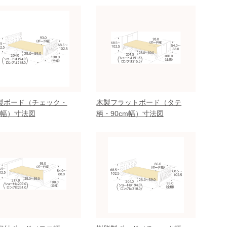
製ボード（チェック・
木製フラットボード（タテ
m幅）寸法図
柄・90cm幅）寸法図