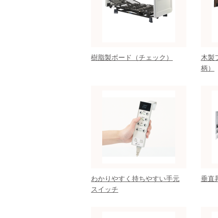
樹脂製ボード（チェック）
木製
柄）
わかりやすく持ちやすい手元
垂直
スイッチ