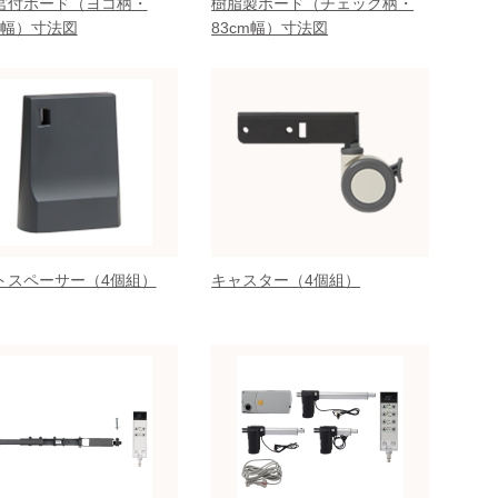
宮付ボード（ヨコ柄・
樹脂製ボード（チェック柄・
m幅）寸法図
83cm幅）寸法図
トスペーサー（4個組）
キャスター（4個組）