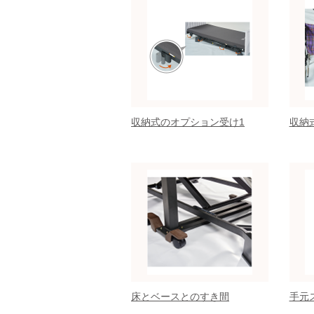
収納式のオプション受け1
収納
床とベースとのすき間
手元